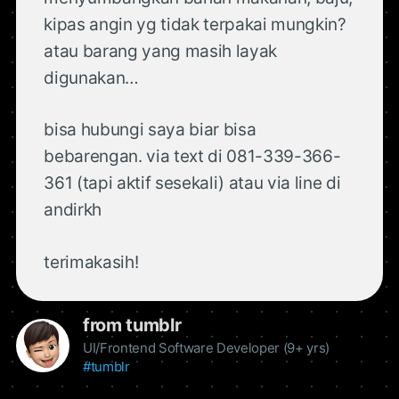
kipas angin yg tidak terpakai mungkin?
atau barang yang masih layak
digunakan…
bisa hubungi saya biar bisa
bebarengan. via text di 081-339-366-
361 (tapi aktif sesekali) atau via line di
andirkh
terimakasih!
from tumblr
UI/Frontend Software Developer (9+ yrs)
#tumblr