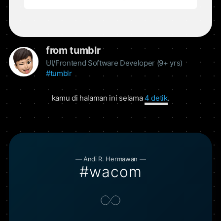
from tumblr
UI/Frontend Software Developer (9+ yrs)
#tumblr
kamu di halaman ini selama
5 detik
.
— Andi R. Hermawan —
#wacom