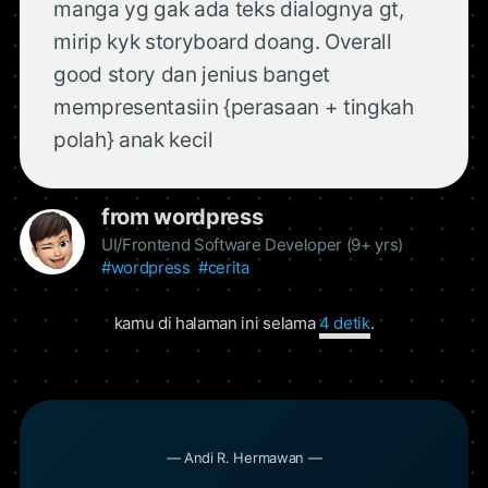
manga yg gak ada teks dialognya gt,
mirip kyk storyboard doang. Overall
good story dan jenius banget
mempresentasiin {perasaan + tingkah
polah} anak kecil
from wordpress
UI/Frontend Software Developer (9+ yrs)
#wordpress
#cerita
kamu di halaman ini selama
5 detik
.
— Andi R. Hermawan —